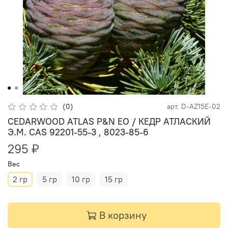
(0)
арт.
D-AZ15E-02
CEDARWOOD ATLAS P&N EO / КЕДР АТЛАСКИЙ
Э.М. CAS 92201-55-3 , 8023-85-6
295 ₽
Вес
2 гр
5 гр
10 гр
15 гр
В корзину