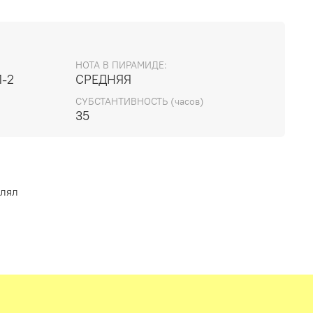
, розой, можжевельником, кипарисом,
нзоином. Хороший фиксатор. Имеет ограничения.
Ввод в парфюмерный концентрат: до 10%
НОТА В ПИРАМИДЕ:
1-2
СРЕДНЯЯ
СУБСТАНТИВНОСТЬ (часов)
35
влял