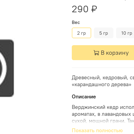
290 ₽
Вес
2 гр
5 гр
10 гр
В корзину
Древесный, кедровый, с
«карандашного дерева»
Описание
Верджинский кедр испол
ароматах, в лавандовых 
сухой, мощной грани. Т
нотами. Синергия: с бе
Показать полностью