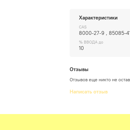
можжевеловым сандалом
ветивером, пачули и бе
Субстантивность: 35ч. 
Характеристики
CAS
8000-27-9 , 85085-4
% ВВОДА до
10
Отзывы
Отзывов еще никто не оста
Написать отзыв