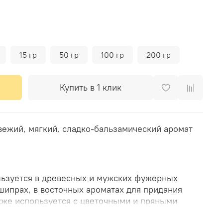
15 гр
50 гр
100 гр
200 гр
Купить в 1 клик
вежий, мягкий, сладко-бальзамический аромат
ьзуется в древесных и мужских фужерных
шипрах, в восточных ароматах для придания
акже используется с цветочными и пряными
ргамотом, мускатным шалфеем, нероли, розой,