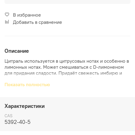
В избранное
Добавить в сравнение
Описание
Цитраль используется в
цитрусовых нотах
и особенно в
лимонных нотах.
Может смешиваться с
D-лимоненом
для придания сладости.
Придаёт свежесть имбирю и
оттеняет камфорную ноту кардамона. Был открыт в
Показать полностью
1889г.
Цитраль существует в природе: эфирное масло
лемонграсса может содержать до 85% цитраля,
Характеристики
эфирное масло литсеи кубебы — до 75%, а вербены —
до 40%.
CAS
5392-40-5
На самом деле цитраль — это смесь двух молекул:
геранила и нераля, которые имеют схожий запах.