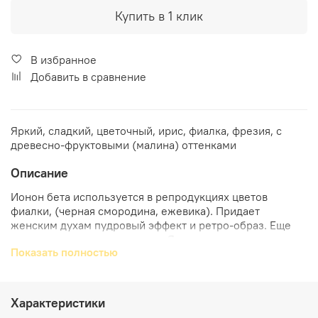
Купить в 1 клик
В избранное
Добавить в сравнение
Яркий, сладкий, цветочный, ирис, фиалка, фрезия, с
древесно-фруктовыми (малина) оттенками
Описание
Ионон бета используется в репродукциях цветов
фиалки, (черная смородина, ежевика). Придает
женским духам пудровый эффект и ретро-образ. Еще
придает цветочную сладость. Является хорошим
Показать полностью
связующим звеном. В отличие от Альфа- и Гамма-
иононов Ионон бета более прозрачный, ненавязчивый.
Синергия: экстрактом бергамота, с Гедоном и бета-
Дамасконом. Бета-ионон присутствует в душистой
Характеристики
акации или абсолюте османтуса, из которых его можно