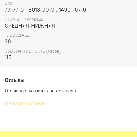
извлечь в натуральном виде, но в большинстве случаев
CAS
в парфюмерии используется синтетический бета-ионон.
79-77-6 , 8013-90-9 , 14901-07-6
Год открытия 1896г. В парфюмерии стабилен.
НОТА В ПИРАМИДЕ:
Субстантивность: 115ч. Ввод в парфюмерный
СРЕДНЯЯ-НИЖНЯЯ
концентрат: до 20% Не имеет ограничений.
% ВВОДА до
20
СУБСТАНТИВНОСТЬ (часов)
115
Отзывы
Отзывов еще никто не оставлял
Написать отзыв