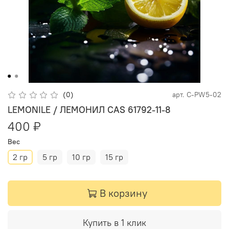
(0)
арт.
C-PW5-02
LEMONILE / ЛЕМОНИЛ CAS 61792-11-8
400 ₽
Вес
2 гр
5 гр
10 гр
15 гр
В корзину
Купить в 1 клик