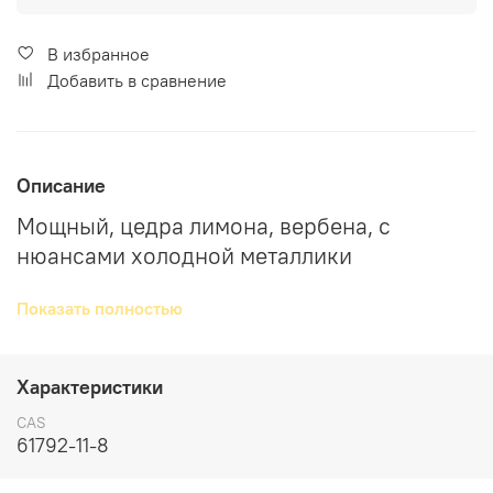
В избранное
Добавить в сравнение
Описание
Мощный, цедра лимона, вербена, с
нюансами холодной металлики
Lemonile — это синтетическая цитрусовая
Показать полностью
нота, которая пахнет свежей лимонной
цедрой с нотками вербены и лайма. Она
Характеристики
более насыщенная и держится намного
дольше, чем натуральное лимонное масло,
CAS
61792-11-8
поэтому даже небольшое её количество
придаёт аромату лёгкость и блеск.