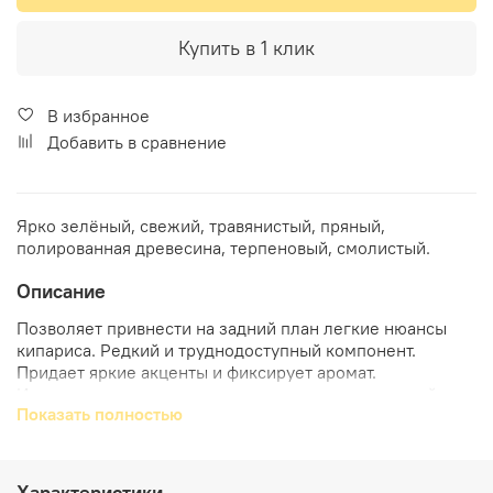
Купить в 1 клик
В избранное
Добавить в сравнение
Ярко зелёный, свежий, травянистый, пряный,
полированная древесина, терпеновый, смолистый.
Описание
Позволяет привнести на задний план легкие нюансы
кипариса. Редкий и труднодоступный компонент.
Придает яркие акценты и фиксирует аромат.
Используется в тонких ароматах зелени, пряностей,
Показать полностью
табака, инжира, лайма, а также в фужерных, шипровых и
древесных ароматах. Используется для модернизации
зеленой ноты Galbanum EO . Фисташка лентискус
LENTISQUE, или мастиковое дерево, представляет
Характеристики