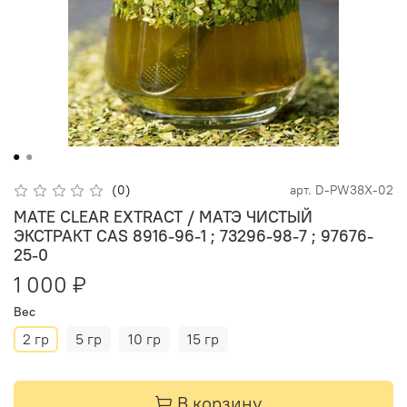
(0)
арт.
D-PW38X-02
MATE CLEAR EXTRACT / МАТЭ ЧИСТЫЙ
ЭКСТРАКТ CAS 8916-96-1 ; 73296-98-7 ; 97676-
25-0
1 000 ₽
Вес
2 гр
5 гр
10 гр
15 гр
В корзину