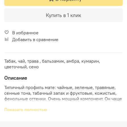
Купить в 1 клик
В избранное
Добавить в сравнение
Табак, чай, трава , бальзамик, амбра, кумарин,
цветочный, сено
Описание
Типичный профиль мате: чайные, зеленые, травяные,
сенные тона, табачный запах и фруктовые, кожистые,
фенольные оттенки. Очень мощный компонент. Он чаще
используется в мужских тонких парфюмерных аккордах
Показать полностью
для придания чайно-табачного эффекта. Ещё
спользуется в чае, табаке, коже, листьях фиалки,
сухофруктах, красных фруктах, черных фруктах
(ежевика, черника ...), мхах и в фужерных духах. В