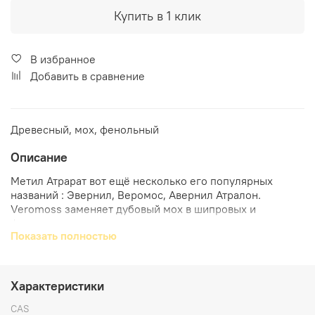
Купить в 1 клик
В избранное
Добавить в сравнение
Древесный, мох, фенольный
Описание
Метил Атрарат вот ещё несколько его популярных
названий : Эвернил, Веромос, Авернил Атралон.
Veromoss заменяет дубовый мох в шипровых и
фужерных композициях, поскольку его использование
Показать полностью
не ограничено. Очень эффективная молекула даже в
низкой дозировке. Его ещё полезно использовать для
того, чтобы обогатить цветочные оттенки и придать им
более глубокий оттенок. Экстракцию натурального
Характеристики
Evernyl можно производить из абсолюта дубового мха и
масла листьев африканской сливы. Был открыт в 1968г.
CAS