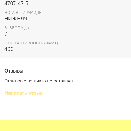
В парфюмерии устойчив. Субстантивность: 400 часов.
4707-47-5
Ввод в парфюмерный концентрат: до 7% Не имеет
НОТА В ПИРАМИДЕ:
ограничений.
НИЖНЯЯ
% ВВОДА до
7
СУБСТАНТИВНОСТЬ (часов)
400
Отзывы
Отзывов еще никто не оставлял
Написать отзыв