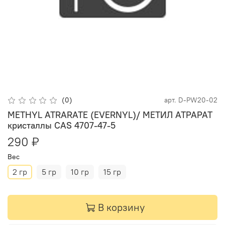
(0)
арт.
D-PW20-02
METHYL ATRARATE (EVERNYL)/ МЕТИЛ АТРАРАТ
кристаллы CAS 4707-47-5
290 ₽
Вес
2 гр
5 гр
10 гр
15 гр
В корзину