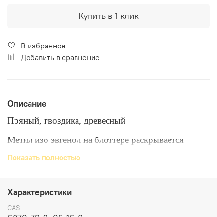
Купить в 1 клик
В избранное
Добавить в сравнение
Описание
Пряный, гвоздика, древесный
Метил изо эвгенол на блоттере раскрывается
отчетливым гвоздичным ароматом, теплым и
Показать полностью
слегка пикантным, но не резким. Почти сразу
появляется оттенок гвоздики, придающий аромату
цветочную нотку, которая смягчает пряность и не
Характеристики
дает ей стать лекарственной. Через несколько
CAS
минут появляется легкая горечь, придающая