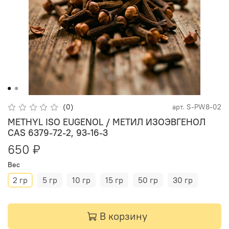
(0)
арт.
S-PW8-02
METHYL ISO EUGENOL / МЕТИЛ ИЗОЭВГЕНОЛ
CAS 6379-72-2, 93-16-3
650 ₽
Вес
2 гр
5 гр
10 гр
15 гр
50 гр
30 гр
В корзину