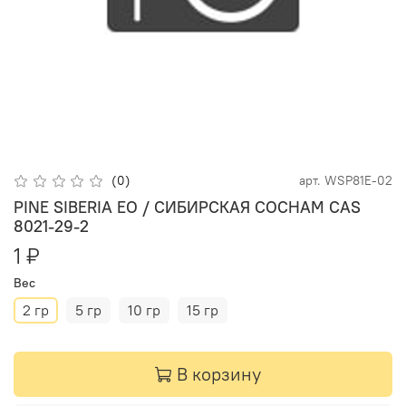
(0)
арт.
WSP81E-02
PINE SIBERIA EO / СИБИРСКАЯ СОСНАМ CAS
8021-29-2
1 ₽
Вес
2 гр
5 гр
10 гр
15 гр
В корзину