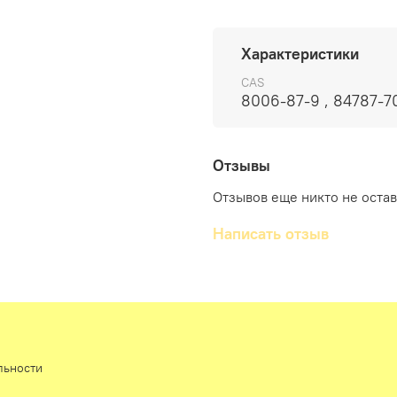
агаровое дерево (уд), а
смородины, черный перец
мускатный шалфей, кипар
Характеристики
можжевельник, лимон, м
роза, жасмин, борония, 
CAS
8006-87-9 , 84787-7
корень ириса, пальмароз
петитгрейн, пачули, танж
Отзывы
Отзывов еще никто не оста
Написать отзыв
льности