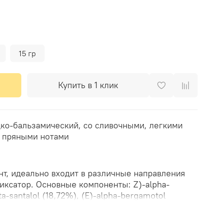
15 гр
Купить в 1 клик
дко-бальзамический, со сливочными, легкими
 пряными нотами
т, идеально входит в различные направления
оненты: Z)-alpha-
ta-santalol (18,72%), (E)-alpha-bergamotol
 (3,71%), nuciferol (1,36%). Синергия: