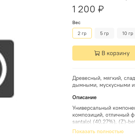
1 200 ₽
Вес
2 гр
5 гр
10 гр
В корзину
Древесный, мягкий, сла
дымными, мускусными и
Описание
Универсальный компонен
композиций, отличный фиксатор. Основные комп
santalol (40,27%), (Z)-be
(6,08%), (Z)-epi-beta-santalol
Показать полностью