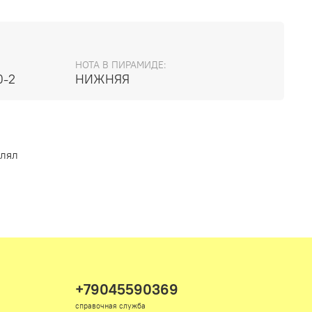
мбретта, амирис, цитрусы, почки черной
, кардамон, гвоздика, корица, цистус, ладан,
ис, семена кориандра, герань, лаванда,
андарин, нероли, мускатный орех, дубовый мох,
розовый лотос, чампака, гардения, османтус,
НОТА В ПИРАМИДЕ:
0-2
НИЖНЯЯ
а, розовое дерево, сиамское дерево,
ерин, тубероза, ветивер, иланг-иланг.
влял
+79045590369
справочная служба