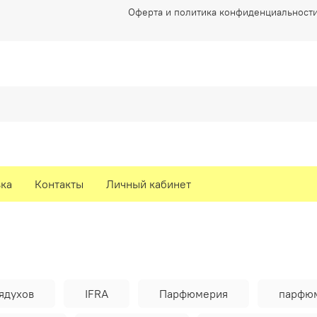
Оферта и политика конфиденциальност
вка
Контакты
Личный кабинет
ядухов
IFRA
Парфюмерия
парфю