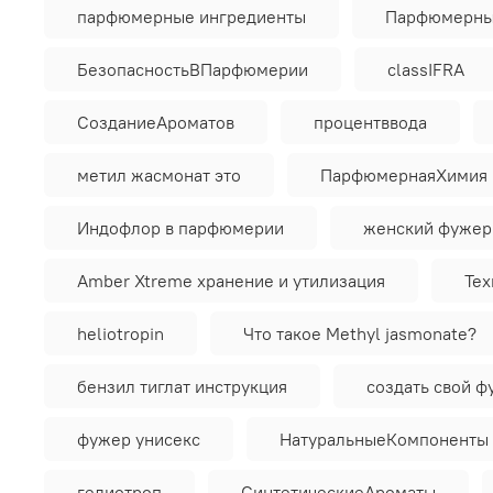
парфюмерные ингредиенты
Парфюмерны
БезопасностьВПарфюмерии
classIFRA
СозданиеАроматов
процентввода
метил жасмонат это
ПарфюмернаяХимия
Индофлор в парфюмерии
женский фужер
Amber Xtreme хранение и утилизация
Тех
heliotropin
Что такое Methyl jasmonate?
бензил тиглат инструкция
создать свой 
фужер унисекс
НатуральныеКомпоненты
гелиотроп
СинтетическиеАроматы