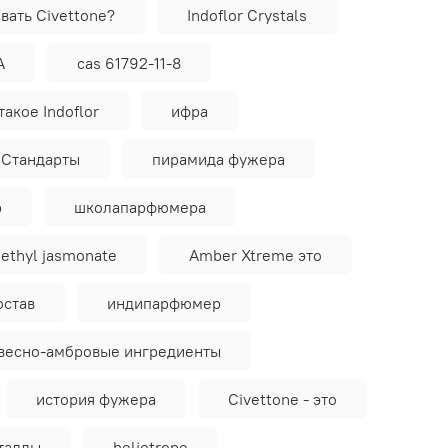
вать Civettone?
Indoflor Crystals
A
cas 61792-11-8
такое Indoflor
ифра
еСтандарты
пирамида фужера
р
школапарфюмера
ethyl jasmonate
Amber Xtreme это
став
индипарфюмер
весно-амбровые ингредиенты
история фужера
Civettone - это
таллы
heliotrope