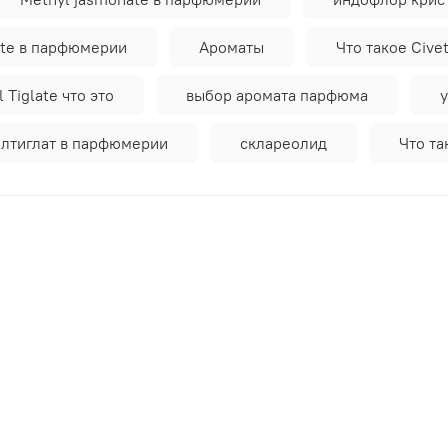
ate в парфюмерии
Ароматы
Что такое Cive
 Tiglate что это
выбор аромата парфюма
лтиглат в парфюмерии
склареолид
Что та