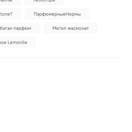
ttone?
ПарфюмерныеНормы
убиган парфюм
Метил жасмонат
кое Lemonile