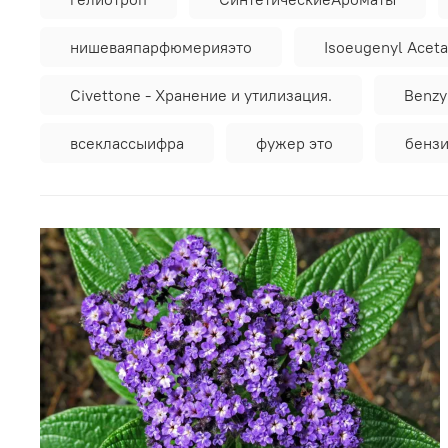
нишеваяпарфюмерияэто
Isoeugenyl Acet
Civettone - Хранение и утилизация.
Benzyl
всеклассыифра
фужер это
бензи