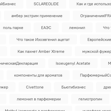
йБизнес
SCLAREOLIDE
Как и где использо
амбер экстрим применение
ОграниченияIFR
поль парке
ЕАЭС
лемонил
Что 
Что такое Изоэвгенил ацетат
Европейски
Как пахнет Amber Xtreme
мужской фуже
ническаяДекларация
Isoeugenyl Acetate
M
компоненты для ароматов
ПарфюмерныйСо
фужер
Civettone
Бьютибизнес
дре
лемонил в парфюмерии
гелиотропин
Methyl jasmonate в парфюмерии
индофлор крис